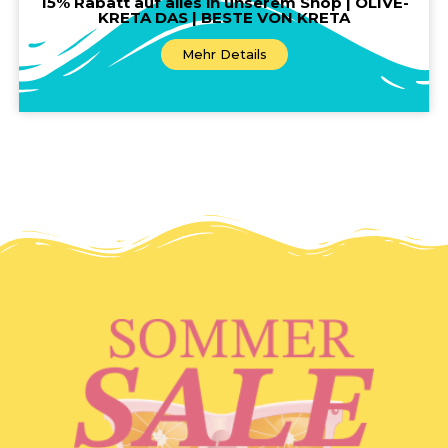
15% Rabatt auf alles in unserem Shop | OLIVE-
KRETA DAS | BESTE VON KRETA
Mehr Details