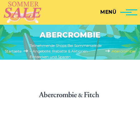
Direkt zum Inhalt
MENÜ
ABERCROMBIE
Pfadnavigation
Teilnehmende Shops Bei Sommersale.de
Startseite
– Angebote, Rabatte & Aktionen
Abercrombie
Entdecken und Sparen