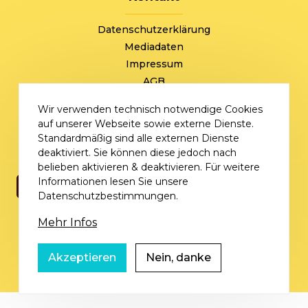
FOOTER
Datenschutzerklärung
Mediadaten
Impressum
AGB
+49 (0) 221 / 310 870 00
Wir verwenden technisch notwendige Cookies
sommersale@deutschlandvoucher.de
auf unserer Webseite sowie externe Dienste.
Sommer Sale – eine Kampagne der
Standardmäßig sind alle externen Dienste
DVM Deutschlandvoucher Media GmbH © 2026
deaktiviert. Sie können diese jedoch nach
belieben aktivieren & deaktivieren. Für weitere
Informationen lesen Sie unsere
Datenschutzbestimmungen.
Mehr Infos
Akzeptieren
Nein, danke